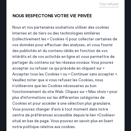
Tout refuser
Lundi – Mardi – Jeudi – Vendredi :
8h00 – 12h15 / 13h00 – 16h30
NOUS RESPECTONS VOTRE VIE PRIVÉE
Mercredi : 8h00 – 12h00
Nous et nos partenaires souhaitons utiliser des cookies
internes et de tiers ou des technologies similaires
COORDONNÉES
(collectivement les « Cookies ») pour collecter certaines de
vos données pour effectuer des analyses, et vous fournir
des publicités et du contenu ciblés en fonction de vos
intérêts et de vos activités en ligne et vous permettre de
mairie@tremeoc.bzh
partager du contenu sur les réseaux sociaux. Vous pouvez
accepter ou refuser ce qui précède en cliquant sur «
02 98 87 08 06
Accepter tous les Cookies » ou « Continuer sans accepter ».
Veuillez noter que si vous refusez les Cookies, nous
CONTACTEZ NOUS
Panneau de gestion des cookies
n'utiliserons que les Cookies nécessaires au bon
fonctionnement du site Web. Cliquez sur « Mes choix » pour
plus d'informations sur les différentes catégories de
Astreinte téléphonique du Maire
Cookies et pour accéder à une sélection plus granulaire.
ou des Adjoints, le week-end
Vous pouvez changer d'avis à tout moment dans notre
06 70 55 50 36
centre de préférences accessible depuis le lien «Cookies»
situé en bas de page. Vous pouvez en savoir plus en lisant
Page Facebook
notre politique relative aux cookies.